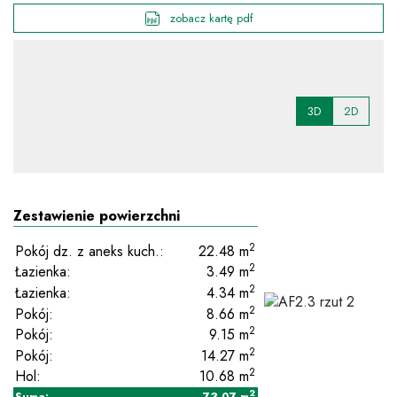
zobacz kartę pdf
3D
2D
Zestawienie powierzchni
2
Pokój dz. z aneks kuch.:
22.48
m
2
Łazienka:
3.49
m
2
Łazienka:
4.34
m
2
Pokój:
8.66
m
2
Pokój:
9.15
m
2
Pokój:
14.27
m
2
Hol:
10.68
m
2
Suma:
73.07
m