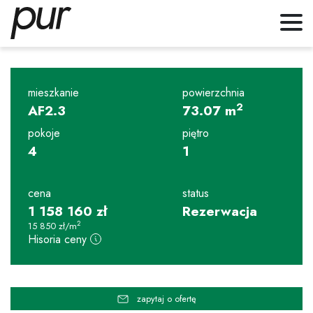
mieszkanie
powierzchnia
2
AF2.3
73.07
m
pokoje
piętro
4
1
cena
status
1 158 160
zł
Rezerwacja
2
15 850
zł
/m
Hisoria ceny
zapytaj o ofertę