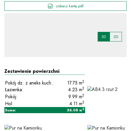
zobacz kartę pdf
3D
2D
Zestawienie powierzchni
2
Pokój dz. z aneks kuch.:
17.75
m
2
Łazienka:
4.23
m
2
Pokój:
9.99
m
2
Hol:
4.11
m
2
Suma:
36.08
m