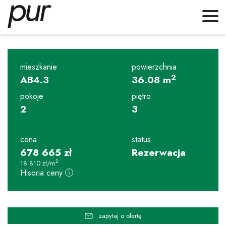
mieszkanie
powierzchnia
2
AB4.3
36.08
m
pokoje
piętro
2
3
cena
status
678 665
zł
Rezerwacja
2
18 810
zł
/m
Hisoria ceny
zapytaj o ofertę