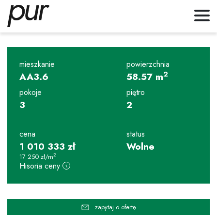
mieszkanie
powierzchnia
2
AA3.6
58.57
m
pokoje
piętro
3
2
cena
status
1 010 333
zł
Wolne
2
17 250
zł
/m
Hisoria ceny
zapytaj o ofertę