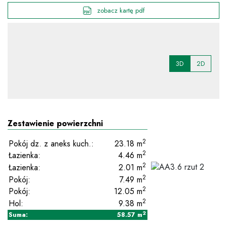
zobacz kartę pdf
3D
2D
Zestawienie powierzchni
2
Pokój dz. z aneks kuch.:
23.18
m
2
Łazienka:
4.46
m
2
Łazienka:
2.01
m
2
Pokój:
7.49
m
2
Pokój:
12.05
m
2
Hol:
9.38
m
2
Suma:
58.57
m