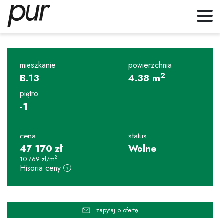
mieszkanie
powierzchnia
2
B.13
4.38
m
piętro
-1
cena
status
47 170
zł
Wolne
2
10 769
zł
/m
Hisoria ceny
zapytaj o ofertę