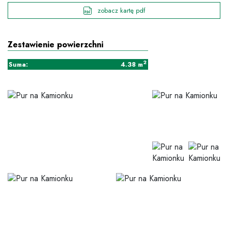
zobacz kartę pdf
Zestawienie powierzchni
2
Suma:
4.38
m