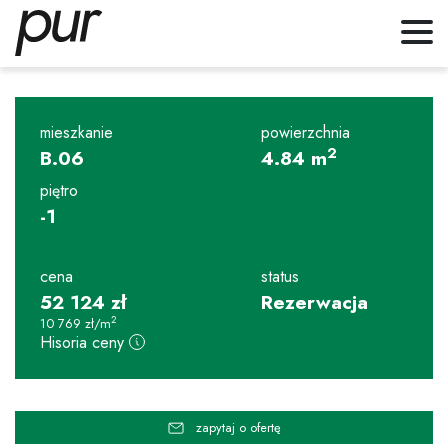
mieszkanie
powierzchnia
2
B.06
4.84
m
piętro
-1
cena
status
52 124
zł
Rezerwacja
2
10 769
zł
/m
Hisoria ceny
zapytaj o ofertę