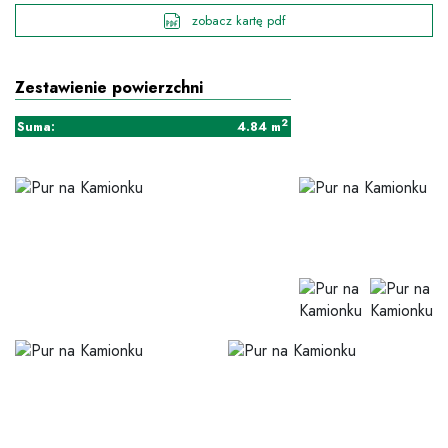
zobacz kartę pdf
Zestawienie powierzchni
2
Suma:
4.84
m