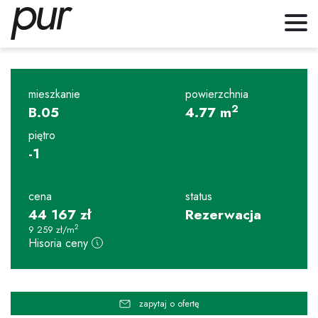
mieszkanie
powierzchnia
2
B.05
4.77
m
piętro
-1
cena
status
44 167
zł
Rezerwacja
2
9 259
zł
/m
Hisoria ceny
zapytaj o ofertę