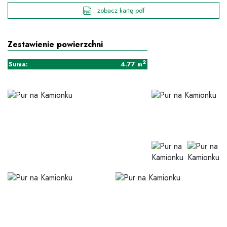
zobacz kartę pdf
Zestawienie powierzchni
2
Suma:
4.77
m